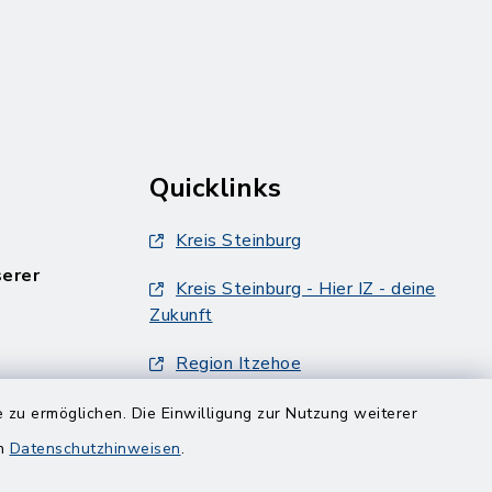
Quicklinks
Kreis Steinburg
serer
Kreis Steinburg - Hier IZ - deine
Zukunft
Region Itzehoe
Metropolregion Hamburg
 zu ermöglichen. Die Einwilligung zur Nutzung weiterer
en
Datenschutzhinweisen
.
Info-Broschüre des Amtes
Breitenburg