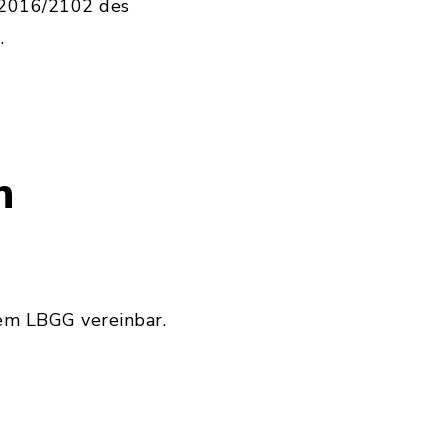
) 2016/2102 des
.
n
em LBGG vereinbar.