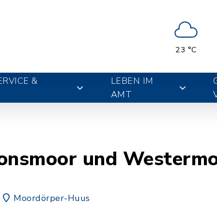
23 °C
RVICE &
LEBEN IM
AMT
ronsmoor und Westerm
Moordörper-Huus