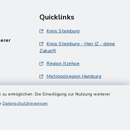
Quicklinks
Kreis Steinburg
serer
Kreis Steinburg - Hier IZ - deine
Zukunft
Region Itzehoe
Metropolregion Hamburg
Info-Broschüre des Amtes
 zu ermöglichen. Die Einwilligung zur Nutzung weiterer
Breitenburg
en
Datenschutzhinweisen
.
Veranstaltungsdatenbank
Metropolregion Hamburg