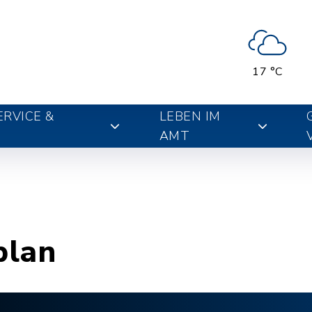
17 °C
RVICE &
LEBEN IM
AMT
plan