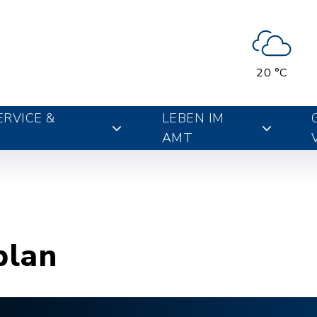
20 °C
RVICE &
LEBEN IM
AMT
plan