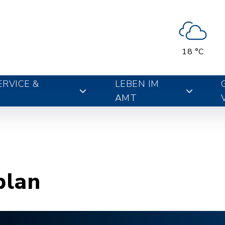
18 °C
RVICE &
LEBEN IM
AMT
plan